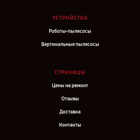
Сервис центр ROIDMI в г. Саратов
Сервис центр ROIDMI в г. Самара
УСТРОЙСТВА
Сервис центр ROIDMI в г. Киров
Роботы-пылесосы
Сервис центр ROIDMI в г. Санкт-Петербург
Вертикальные пылесосы
СТРАНИЦЫ
Цены на ремонт
Отзывы
Доставка
Контакты